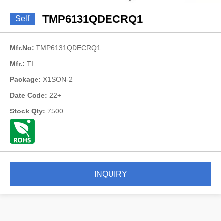
TMP6131QDECRQ1
Self
Mfr.No:
TMP6131QDECRQ1
Mfr.:
TI
Package:
X1SON-2
Date Code:
22+
Stock Qty:
7500
INQUIRY